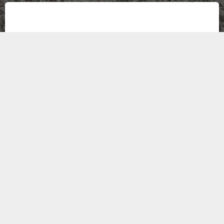
🧩 Voor wie?
Comanji is een outdoor escape game voor jong en oud.
Met een rugzak vol puzzels ga je samen op pad.
Ideaal voor gezinnen, vrienden en groepen.