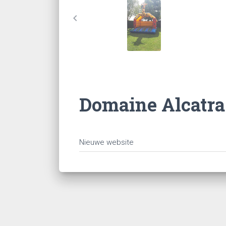
chevron_left
Domaine Alcatra
Nieuwe website